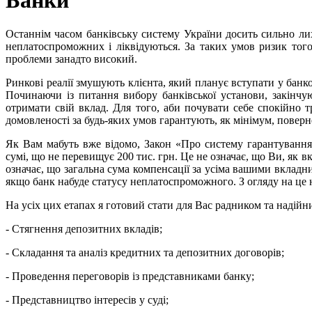
Останнім часом банківську систему України досить сильно ли
неплатоспроможних і ліквідуються. За таких умов ризик того
проблеми занадто високий.
Ринкові реалії змушують клієнта, який планує вступати у банк
Починаючи із питання вибору банківської установи, закінчу
отримати свій вклад. Для того, аби почувати себе спокійно 
домовленості за будь-яких умов гарантують, як мінімум, повер
Як Вам мабуть вже відомо, Закон «Про систему гарантування
сумі, що не перевищує 200 тис. грн. Це не означає, що Ви, як в
означає, що загальна сума компенсації за усіма вашими вклад
якщо банк набуде статусу неплатоспроможного. З огляду на це не
На усіх цих етапах я готовий стати для Вас радником та надій
- Стягнення депозитних вкладів;
- Складання та аналіз кредитних та депозитних договорів;
- Проведення переговорів із представниками банку;
- Представництво інтересів у суді;