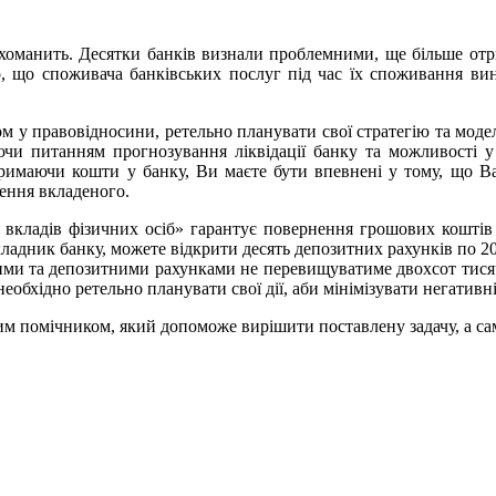
хоманить. Десятки банків визнали проблемними, ще більше отр
, що споживача банківських послуг під час їх споживання вин
ом у правовідносини, ретельно планувати свої стратегію та моде
ючи питанням прогнозування ліквідації банку та можливості 
тримаючи кошти у банку, Ви маєте бути впевнені у тому, що Ва
нення вкладеного.
 вкладів фізичних осіб» гарантує повернення грошових коштів
кладник банку, можете відкрити десять депозитних рахунків по 20
ними та депозитними рахунками не перевищуватиме двохсот тисяч
обхідно ретельно планувати свої дії, аби мінімізувати негативні
ним помічником, який допоможе вирішити поставлену задачу, а са