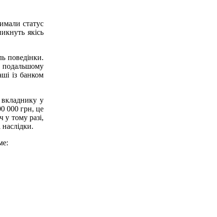
имали статус
икнуть якісь
ль поведінки.
у подальшому
ші із банком
 вкладнику у
0 000 грн, це
 у тому разі,
 наслідки.
ме: