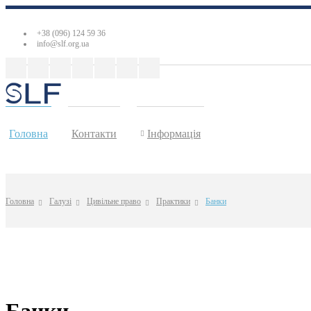
+38 (096) 124 59 36
info@slf.org.ua
Головна
Контакти
Інформація
Головна
Галузі
Цивільне право
Практики
Банки
Банки